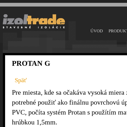
Sko
na
hla
obs
ÚVOD
PRODUK
PROTAN G
Späť
Pre miesta, kde sa očakáva vysoká miera 
potrebné použiť ako finálnu povrchovú úp
PVC, počíta systém Protan s použítím mat
hrúbkou 1,5mm.