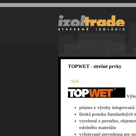
TOPWET - strešné prvky
Späť
Výho
priamo z výroby integrovaná 
široká ponuka štandardných 
vyrobené z pevného, objemo
odolného materiálu
vyhrievané prevedenia pre s