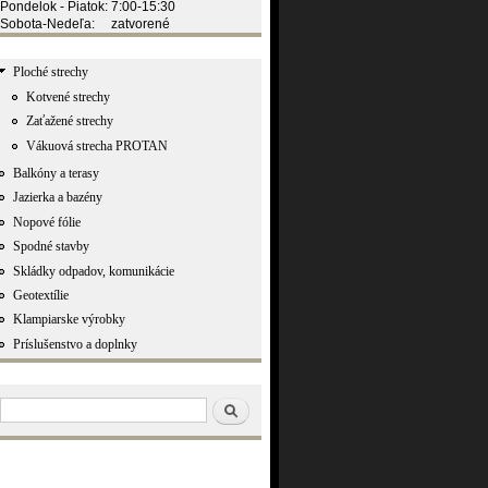
Pondelok - Piatok: 7:00-15:30
Sobota-Nedeľa: zatvorené
Ploché strechy
Kotvené strechy
Zaťažené strechy
Vákuová strecha PROTAN
Balkóny a terasy
Jazierka a bazény
Nopové fólie
Spodné stavby
Skládky odpadov, komunikácie
Geotextílie
Klampiarske výrobky
Príslušenstvo a doplnky
Vyhľadávanie
Hľadať