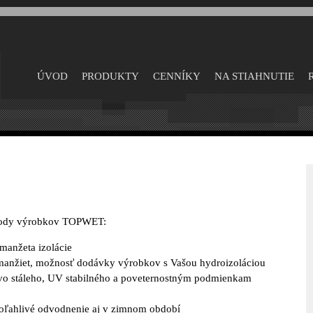
Skočiť
na
hlavný
obsah
ÚVOD
PRODUKTY
CENNÍKY
NA STIAHNUTIE
dy výrobkov TOPWET:
manžeta izolácie
manžiet, možnosť dodávky výrobkov s Vašou hydroizoláciou
vo stáleho, UV stabilného a poveternostným podmienkam
poľahlivé odvodnenie aj v zimnom období