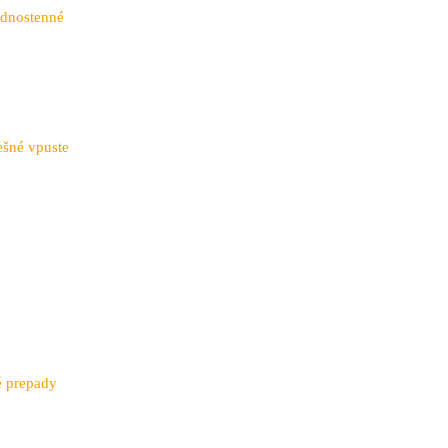
ednostenné
ešné vpuste
é prepady