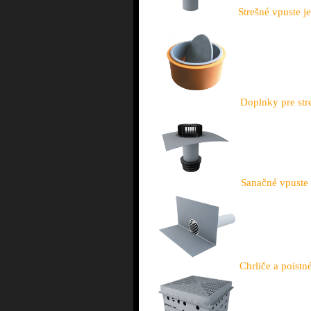
Strešné vpuste j
Doplnky pre str
Sanačné vpuste
Chrliče a poistn