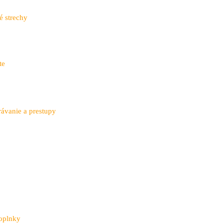
é strechy
te
ávanie a prestupy
doplnky