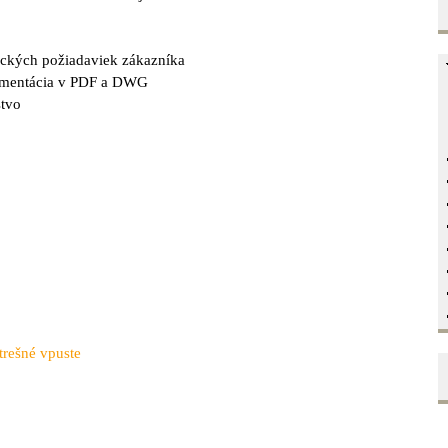
ypických požiadaviek zákazníka
umentácia v PDF a DWG
stvo
trešné vpuste