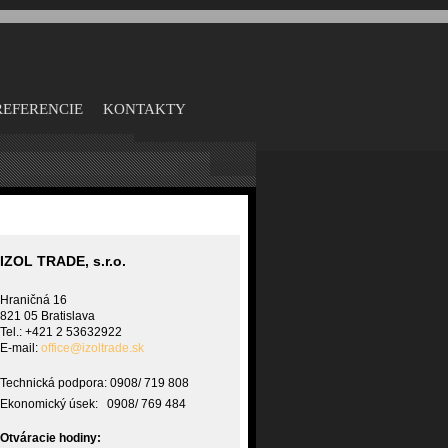
REFERENCIE
KONTAKTY
IZOL TRADE, s.r.o.
Hraničná 16
821 05 Bratislava
Tel.: +421 2 53632922
E-mail:
office@izoltrade.sk
Technická podpora: 0908/ 719 808
Ekonomický úsek: 0908/ 769 484
Otváracie hodiny: