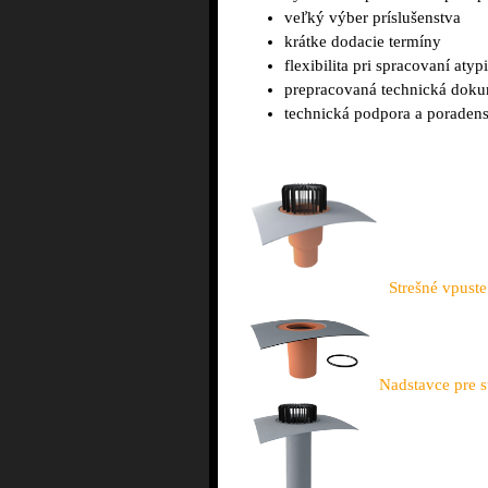
veľký výber príslušenstva
krátke dodacie termíny
flexibilita pri spracovaní at
prepracovaná technická dok
technická podpora a poraden
Strešné vpuste
Nadstavce pre s