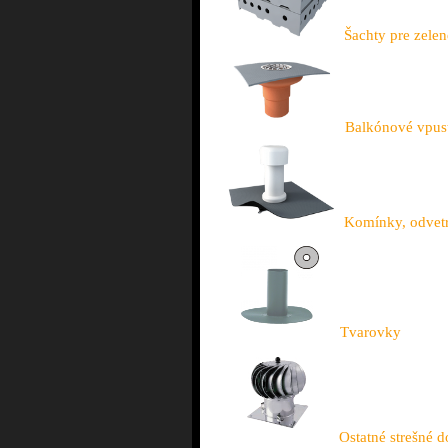
Šachty pre zelen
Balkónové vpus
Komínky, odvetr
Tvarovky
Ostatné strešné 